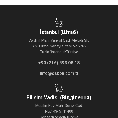
İstanbul (Штаб)
Aydınlı Mah. Yanyol Cad. Melodi Sk.
S.S. Bilmo Sanayi Sitesi No:2/62
Tuzla/İstanbul/Türkiye
+90 (216) 593 08 18
info@oskon.com.tr
Bilisim Vadisi (Відділення)
Muallimköy Mah. Deniz Cad.
No:143-5, 41400
Gebze/Kocaeli/Türkiye