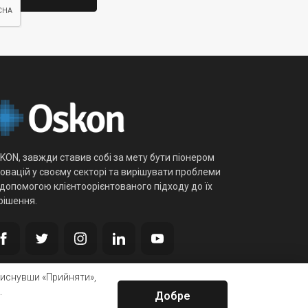
KON, завжди ставив собі за мету бути піонером
новацій у своєму секторі та вирішувати проблеми
 допомогою клієнтоорієнтованого підходу до їх
рішення.
тиснувши «Прийняти»,
.
Добре