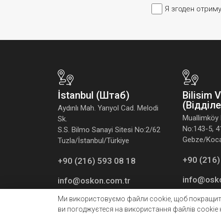
Я згоден отрим
İstanbul (Штаб)
Bilisim 
(Відділ
Aydınlı Mah. Yanyol Cad. Melodi
Muallimköy 
Sk.
No:143-5, 
S.S. Bilmo Sanayi Sitesi No:2/62
Gebze/Kocae
Tuzla/İstanbul/Türkiye
+90 (216)
+90 (216) 593 08 18
info@osk
info@oskon.com.tr
Ми використовуємо файли cookie, щоб покращити
ви погоджуєтеся на використання файлів cookie 