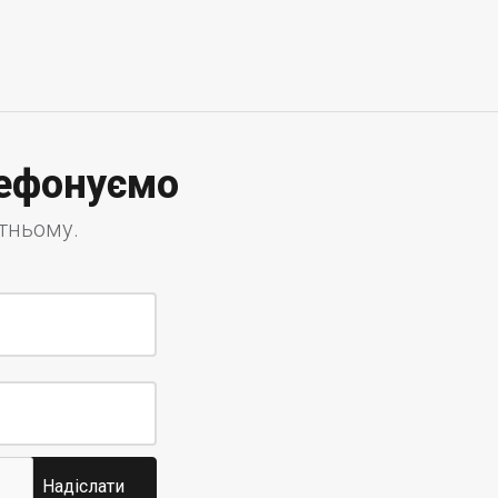
лефонуємо
утньому.
Надіслати