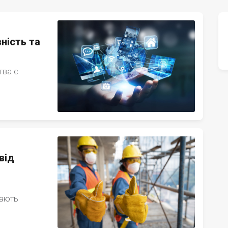
ність та
тва є
від
гають