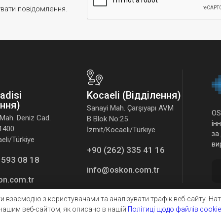
увати повідомлення.
Vadisi
Kocaeli (Відділення)
ення)
Sanayi Mah. Çarşıyapı AVM
OS
Mah. Deniz Cad.
B Blok No:25
ін
41400
İzmit/Kocaeli/Türkiye
за
li/Türkiye
ви
+90 (262) 335 41 16
 593 08 18
info@oskon.com.tr
on.com.tr
 взаємодію з користувачами та аналізувати трафік веб-сайту. На
нашим веб-сайтом, як описано в нашій
Політиці щодо файлів cookie