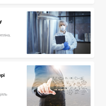
у
пліна,
рі
діяль