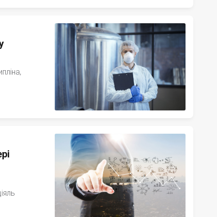
у
пліна,
рі
діяль