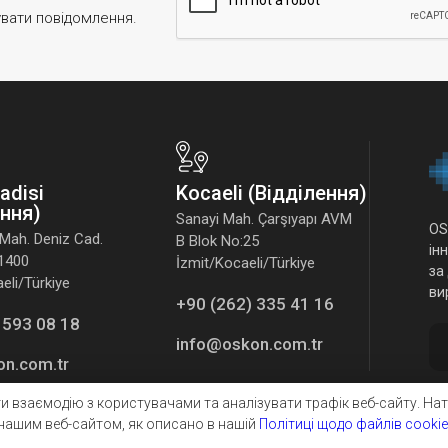
увати повідомлення.
Vadisi
Kocaeli (Відділення)
ення)
Sanayi Mah. Çarşıyapı AVM
OS
Mah. Deniz Cad.
B Blok No:25
ін
41400
İzmit/Kocaeli/Türkiye
за
li/Türkiye
ви
+90 (262) 335 41 16
 593 08 18
info@oskon.com.tr
on.com.tr
 взаємодію з користувачами та аналізувати трафік веб-сайту. На
нашим веб-сайтом, як описано в нашій
Політиці щодо файлів cookie