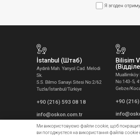
Я згоден отрим
İstanbul (Штаб)
Bilisim 
(Відділ
Aydınlı Mah. Yanyol Cad. Melodi
Muallimköy 
Sk.
No:143-5, 
S.S. Bilmo Sanayi Sitesi No:2/62
Gebze/Kocae
Tuzla/İstanbul/Türkiye
+90 (216)
+90 (216) 593 08 18
info@osk
info@oskon.com.tr
Ми використовуємо файли cookie, щоб покращити
ви погоджуєтеся на використання файлів cookie 