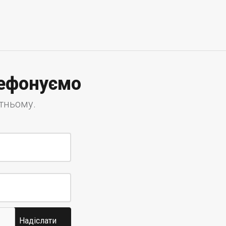
лефонуємо
утньому.
Надіслати