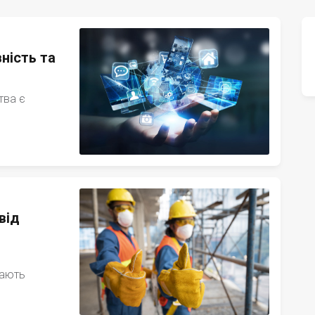
ність та
тва є
від
гають