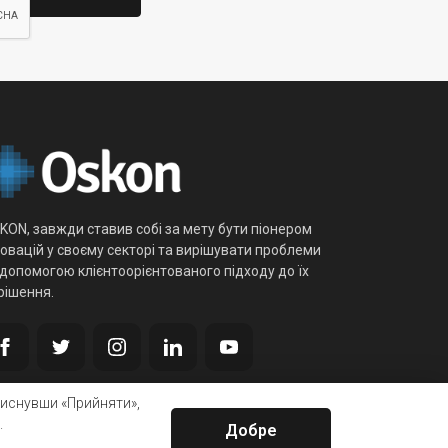
KON, завжди ставив собі за мету бути піонером
новацій у своєму секторі та вирішувати проблеми
 допомогою клієнтоорієнтованого підходу до їх
рішення.
тиснувши «Прийняти»,
.
Добре